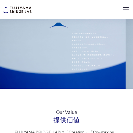
Our Value
提供価値
FUJIYAMA BRIDGE LABは「Creation」「Co-working」