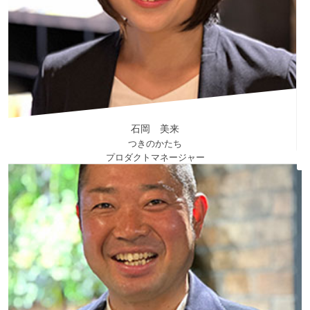
Special Skill
frontend/backendを担当してきました。
スクラム開発が好きです
My Hobby
バイク・キャンプ・料理
内山 圭祐
Webエンジニア