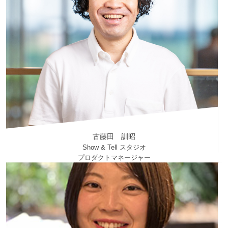
ラジオ番組制作
Special Skill
SBSラジオギャラリー「園児のつぶやき〜子どものレンズから
世界〜」
第57回ギャラクシー賞奨励賞 受賞
SBSラジオ「鉄崎幹人のWASABI〜親子夏休みSPECIAL」
2021年日本民間放送連盟賞優秀賞 受賞
発達支援教育士
現在、心理学を猛勉強中！
My Hobby
藤浪 由希子
週一整体
みらいらぼ
プロダクトマネージャー
Past profession
Webエンジニア