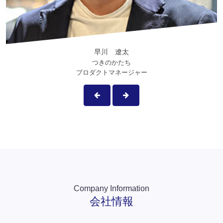
Company Information
会社情報
会社名
FUJIYAMA BRIDGE LAB株式会社
代表者
大石 剛
取締役
勝間田 雅仁
取締役
阿部 満
取締役
松本 真尚
監査役
風間 隆男
本社
静岡市駿河区登呂3−1−1
東京オフ
東京都港区虎ノ門1−17−1 虎ノ門ヒルズビジ
ィス
ネスタワー4F